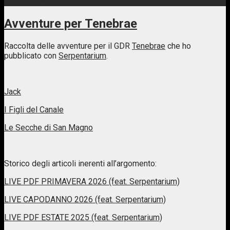
Avventure per Tenebrae
Raccolta delle avventure per il GDR
Tenebrae
che ho
pubblicato con
Serpentarium
.
Jack
I Figli del Canale
Le Secche di San Magno
Storico degli articoli inerenti all’argomento:
LIVE PDF PRIMAVERA 2026 (feat. Serpentarium)
LIVE CAPODANNO 2026 (feat. Serpentarium)
LIVE PDF ESTATE 2025 (feat. Serpentarium)