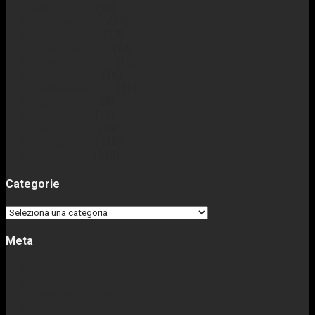
Marzo 2022
(16)
Febbraio 2022
(14)
Gennaio 2022
(17)
Dicembre 2021
(14)
Novembre 2021
(15)
Ottobre 2021
(16)
Settembre 2021
(11)
Agosto 2021
(9)
Luglio 2021
(12)
Giugno 2021
(15)
Maggio 2021
(12)
Aprile 2021
(125)
Categorie
Categorie
Meta
Registrati
Accedi
Feed dei contenuti
Feed dei commenti