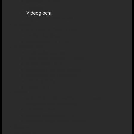
Sessioni di GDR
Librigioco
Videogiochi
Ospitate su altri canali
Podcast
PODCAST-POCALITTICO
Devlan Mudcast
Aspettando LA PLAY
Pubblicazioni
L’età della polvere
L’età della polvere – Il GDR
Solite Storie Noir
Avventure per Sine Requie
Avventure per Tenebrae
L’Ultima Rotta
LEVEL UP!
Eventi
ARCHITETTURE NARRATIVE – Dalla
progettazione all’editing
Thunder Town
Milano Wargames 2026
Archivio degli eventi passati
Sponsor
☢️ Store ☢️