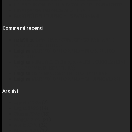
LE PREVISIONI DE “IL RISVEGLIO DEL DORMIENTE”
I miei pensieri su ANGELS OF DEATH
MARTEDÌ DELLO XENO – I SEATURNIANI
Commenti recenti
rizla90
su
OGGI HA ANCORA SENSO PARLARE DI
POST-APOCALITTICO?
Luigi
su
MARTEDÌ DELLO XENO – BLOB, FLUIDO
MORTALE
Luigi
su
FUMETTO: STORIA, ANALISI E SUGGESTIONI
(ACCADEMIA DI SCRITTURA)
Luigi
su
FARE MUSICA CON I FLOPPY DRIVE
Luigi
su
MARTEDÌ DELLO XENO – GLI XENOMORFI
Archivi
Agosto 2026
(2)
Luglio 2026
(14)
Giugno 2026
(18)
Maggio 2026
(20)
Aprile 2026
(22)
Marzo 2026
(17)