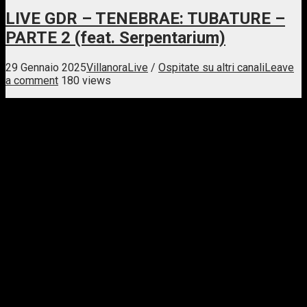
LIVE GDR – TENEBRAE: TUBATURE –
PARTE 2 (feat. Serpentarium)
29 Gennaio 2025
Villanora
Live
/
Ospitate su altri canali
Leave
a comment
180 views