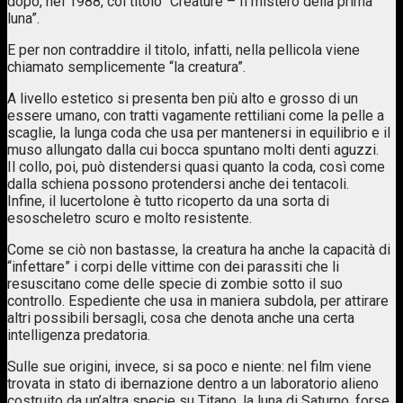
dopo, nel 1988, col titolo “Creature – Il mistero della prima
luna”.
E per non contraddire il titolo, infatti, nella pellicola viene
chiamato semplicemente “la creatura”.
A livello estetico si presenta ben più alto e grosso di un
essere umano, con tratti vagamente rettiliani come la pelle a
scaglie, la lunga coda che usa per mantenersi in equilibrio e il
muso allungato dalla cui bocca spuntano molti denti aguzzi.
Il collo, poi, può distendersi quasi quanto la coda, così come
dalla schiena possono protendersi anche dei tentacoli.
Infine, il lucertolone è tutto ricoperto da una sorta di
esoscheletro scuro e molto resistente.
Come se ciò non bastasse, la creatura ha anche la capacità di
“infettare” i corpi delle vittime con dei parassiti che li
resuscitano come delle specie di zombie sotto il suo
controllo. Espediente che usa in maniera subdola, per attirare
altri possibili bersagli, cosa che denota anche una certa
intelligenza predatoria.
Sulle sue origini, invece, si sa poco e niente: nel film viene
trovata in stato di ibernazione dentro a un laboratorio alieno
costruito da un’altra specie su Titano, la luna di Saturno, forse