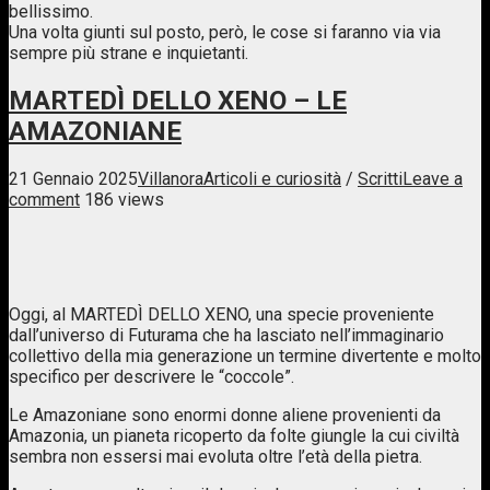
bellissimo.
Una volta giunti sul posto, però, le cose si faranno via via
sempre più strane e inquietanti.
MARTEDÌ DELLO XENO – LE
AMAZONIANE
21 Gennaio 2025
Villanora
Articoli e curiosità
/
Scritti
Leave a
comment
186 views
Oggi, al MARTEDÌ DELLO XENO, una specie proveniente
dall’universo di Futurama che ha lasciato nell’immaginario
collettivo della mia generazione un termine divertente e molto
specifico per descrivere le “coccole”.
Le Amazoniane sono enormi donne aliene provenienti da
Amazonia, un pianeta ricoperto da folte giungle la cui civiltà
sembra non essersi mai evoluta oltre l’età della pietra.