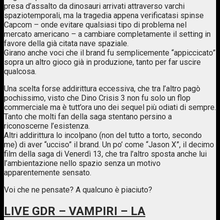
presa d’assalto da dinosauri arrivati attraverso varchi
spaziotemporali, ma la tragedia appena verificatasi spinse
Capcom – onde evitare qualsiasi tipo di problema nel
mercato americano – a cambiare completamente il setting in
favore della già citata nave spaziale.
Girano anche voci che il brand fu semplicemente “appiccicato”
sopra un altro gioco già in produzione, tanto per far uscire
qualcosa.
Una scelta forse addirittura eccessiva, che tra l’altro pagò
pochissimo, visto che Dino Crisis 3 non fu solo un flop
commerciale ma è tutt’ora uno dei sequel più odiati di sempre.
Tanto che molti fan della saga stentano persino a
riconoscerne l’esistenza.
Altri addirittura lo incolpano (non del tutto a torto, secondo
me) di aver “ucciso” il brand. Un po’ come “Jason X”, il decimo
film della saga di Venerdì 13, che tra l’altro sposta anche lui
l’ambientazione nello spazio senza un motivo
apparentemente sensato.
Voi che ne pensate? A qualcuno è piaciuto?
LIVE GDR – VAMPIRI – LA