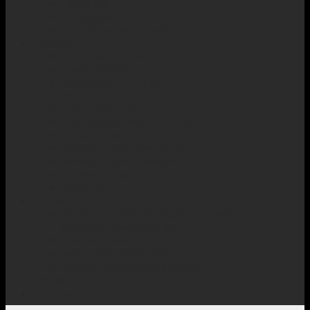
Librigioco
Videogiochi
Ospitate su altri canali
Podcast
PODCAST-POCALITTICO
Devlan Mudcast
Aspettando LA PLAY
Pubblicazioni
L’età della polvere
L’età della polvere – Il GDR
Solite Storie Noir
Avventure per Sine Requie
Avventure per Tenebrae
L’Ultima Rotta
LEVEL UP!
Eventi
ARCHITETTURE NARRATIVE – Dalla
progettazione all’editing
Thunder Town
Milano Wargames 2026
Archivio degli eventi passati
Sponsor
☢️ Store ☢️