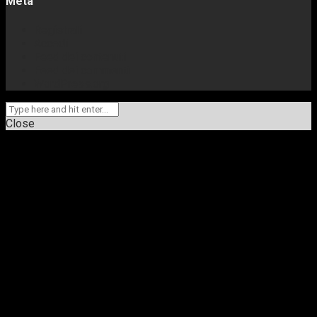
Meta
Registrati
Accedi
Feed dei contenuti
Feed dei commenti
WordPress.org
Close