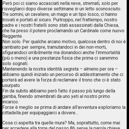
Però poi ci siamo accasciati nella neve, stremati, solo per
risvegliarci dopo diverse settimane in un letto sconosciuto.
Tre uomini, un cavaliere, un mago e un tipo losco, ci hanno
trovati e portati al sicuro. Purtroppo, nel frattempo, nostro
padre e i nostri fratelli sono stati assassinati dalla Chiesa,
che ha preso il potere proclamando un Cardinale come nuovo
Reggente.
Non solo. Per qualche arcano motivo, qualcosa dentro di noi è
cambiato per sempre, tramutandoci in dei non-morti,
sfigurandoci orribilmente ma donandoci anche l’immortalità
(più o meno) e una prestanza fisica che prima ci saremmo
solo sognati.
Mantenendo la nostra identità segreta – almeno per ora –
abbiamo quindi iniziato un percorso di addestramento che ci
porterà ad avere la forza di reclamare il trono che ci è stato
usurpato.
Fin da subito abbiamo però fatto il passo più lungo della
gamba, finendo smembrati da uno yeti al nostro primo
incarico.
Forse è meglio se prima di andare all’avventura esploriamo la
cittadella per equipaggiarci a dovere…
Cosa ci aspetta tra quelle mura? Ma, soprattutto, come mai
per accedere alla torre del passo 86 serve la parola chiave