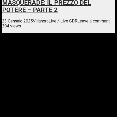
MASQUERADE: IL PREZZO DEL
POTERE – PARTE 2
23 Gennaio 2025
Villanora
Live
/
Live GDR
Leave a comment
204 views