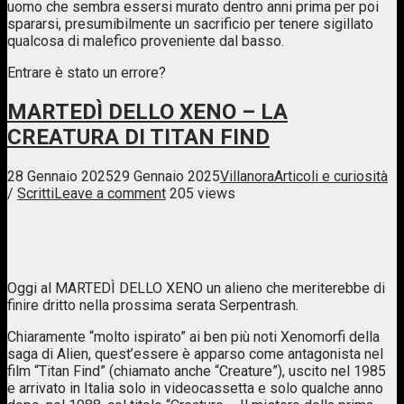
uomo che sembra essersi murato dentro anni prima per poi
spararsi, presumibilmente un sacrificio per tenere sigillato
qualcosa di malefico proveniente dal basso.
Entrare è stato un errore?
MARTEDÌ DELLO XENO – LA
CREATURA DI TITAN FIND
28 Gennaio 2025
29 Gennaio 2025
Villanora
Articoli e curiosità
/
Scritti
Leave a comment
205 views
Oggi al MARTEDÌ DELLO XENO un alieno che meriterebbe di
finire dritto nella prossima serata Serpentrash.
Chiaramente “molto ispirato” ai ben più noti Xenomorfi della
saga di Alien, quest’essere è apparso come antagonista nel
film “Titan Find” (chiamato anche “Creature”), uscito nel 1985
e arrivato in Italia solo in videocassetta e solo qualche anno