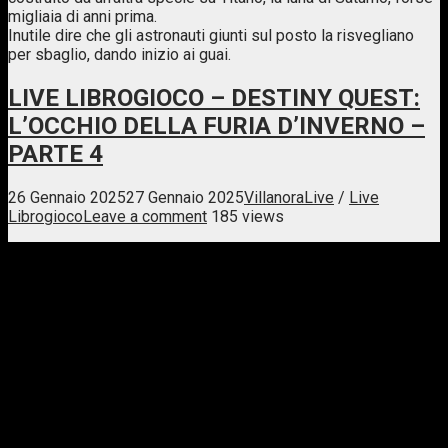
migliaia di anni prima.
Inutile dire che gli astronauti giunti sul posto la risvegliano
per sbaglio, dando inizio ai guai.
LIVE LIBROGIOCO – DESTINY QUEST:
L’OCCHIO DELLA FURIA D’INVERNO –
PARTE 4
26 Gennaio 2025
27 Gennaio 2025
Villanora
Live
/
Live
Librogioco
Leave a comment
185 views