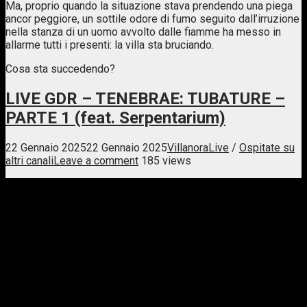
Ma, proprio quando la situazione stava prendendo una piega
ancor peggiore, un sottile odore di fumo seguito dall’irruzione
nella stanza di un uomo avvolto dalle fiamme ha messo in
allarme tutti i presenti: la villa sta bruciando.
Cosa sta succedendo?
LIVE GDR – TENEBRAE: TUBATURE –
PARTE 1 (feat. Serpentarium)
22 Gennaio 2025
22 Gennaio 2025
Villanora
Live
/
Ospitate su
altri canali
Leave a comment
185 views