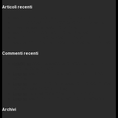
per:
Articoli recenti
MARTEDÌ DELLO XENO – I PESCEROCCHI
LE PREVISIONI DE “IL RISVEGLIO DEL DORMIENTE”
I miei pensieri su ANGELS OF DEATH
MARTEDÌ DELLO XENO – I SEATURNIANI
APERTE LE PRENOTAZIONI PER “ARCHITETTURE
NARRATIVE – DALLA PROGETTAZIONE ALL’EDITING”!
Commenti recenti
rizla90
su
OGGI HA ANCORA SENSO PARLARE DI
POST-APOCALITTICO?
Luigi
su
MARTEDÌ DELLO XENO – BLOB, FLUIDO
MORTALE
Luigi
su
FUMETTO: STORIA, ANALISI E SUGGESTIONI
(ACCADEMIA DI SCRITTURA)
Luigi
su
FARE MUSICA CON I FLOPPY DRIVE
Luigi
su
MARTEDÌ DELLO XENO – GLI XENOMORFI
Archivi