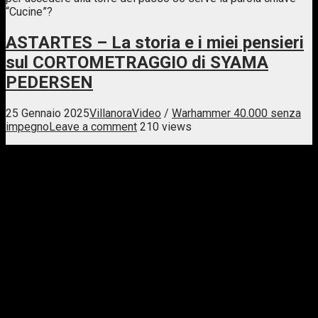
“Cucine”?
ASTARTES – La storia e i miei pensieri
sul CORTOMETRAGGIO di SYAMA
PEDERSEN
25 Gennaio 2025
Villanora
Video
/
Warhammer 40.000 senza
impegno
Leave a comment
210 views