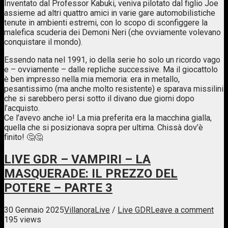
Inventato dal Professor Kabuki, veniva pilotato dal figlio Joe
assieme ad altri quattro amici in varie gare automobilistiche
tenute in ambienti estremi, con lo scopo di sconfiggere la
malefica scuderia dei Demoni Neri (che ovviamente volevano
conquistare il mondo).
Essendo nata nel 1991, io della serie ho solo un ricordo vago
e – ovviamente – dalle repliche successive. Ma il giocattolo
è ben impresso nella mia memoria: era in metallo,
pesantissimo (ma anche molto resistente) e sparava missilini
che si sarebbero persi sotto il divano due giorni dopo
l’acquisto.
Ce l’avevo anche io! La mia preferita era la macchina gialla,
quella che si posizionava sopra per ultima. Chissà dov’è
finito! 🤔🤔
LIVE GDR – VAMPIRI – LA
MASQUERADE: IL PREZZO DEL
POTERE – PARTE 3
30 Gennaio 2025
Villanora
Live
/
Live GDR
Leave a comment
195 views