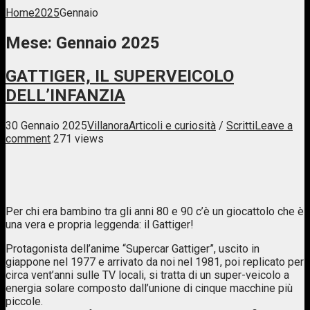
Home
2025
Gennaio
Mese:
Gennaio 2025
GATTIGER, IL SUPERVEICOLO
DELL’INFANZIA
30 Gennaio 2025
Villanora
Articoli e curiosità
/
Scritti
Leave a
comment
271 views
Per chi era bambino tra gli anni 80 e 90 c’è un giocattolo che è
una vera e propria leggenda: il Gattiger!
Protagonista dell’anime “Supercar Gattiger”, uscito in
giappone nel 1977 e arrivato da noi nel 1981, poi replicato per
circa vent’anni sulle TV locali, si tratta di un super-veicolo a
energia solare composto dall’unione di cinque macchine più
piccole.