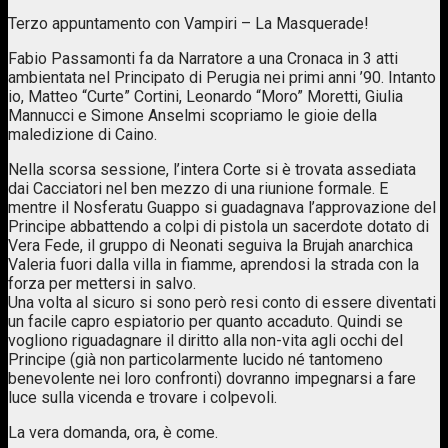
Terzo appuntamento con Vampiri – La Masquerade!
Fabio Passamonti fa da Narratore a una Cronaca in 3 atti
ambientata nel Principato di Perugia nei primi anni ’90. Intanto
io, Matteo “Curte” Cortini, Leonardo “Moro” Moretti, Giulia
Mannucci e Simone Anselmi scopriamo le gioie della
maledizione di Caino.
Nella scorsa sessione, l’intera Corte si è trovata assediata
dai Cacciatori nel ben mezzo di una riunione formale. E
mentre il Nosferatu Guappo si guadagnava l’approvazione del
Principe abbattendo a colpi di pistola un sacerdote dotato di
Vera Fede, il gruppo di Neonati seguiva la Brujah anarchica
Valeria fuori dalla villa in fiamme, aprendosi la strada con la
forza per mettersi in salvo.
Una volta al sicuro si sono però resi conto di essere diventati
un facile capro espiatorio per quanto accaduto. Quindi se
vogliono riguadagnare il diritto alla non-vita agli occhi del
Principe (già non particolarmente lucido né tantomeno
benevolente nei loro confronti) dovranno impegnarsi a fare
luce sulla vicenda e trovare i colpevoli.
La vera domanda, ora, è come.