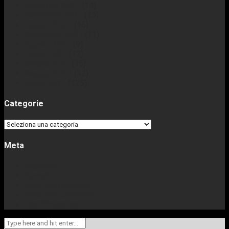
Dicembre 2021
(14)
Novembre 2021
(15)
Ottobre 2021
(16)
Settembre 2021
(11)
Agosto 2021
(9)
Luglio 2021
(12)
Giugno 2021
(15)
Maggio 2021
(12)
Aprile 2021
(125)
Categorie
Categorie
Meta
Registrati
Accedi
Feed dei contenuti
Feed dei commenti
WordPress.org