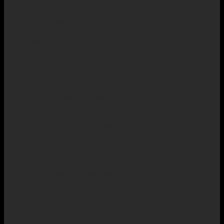
Sessioni di GDR
Librigioco
Videogiochi
Ospitate su altri canali
Podcast
PODCAST-POCALITTICO
Devlan Mudcast
Aspettando LA PLAY
Pubblicazioni
L’età della polvere
L’età della polvere – Il GDR
Solite Storie Noir
Avventure per Sine Requie
Avventure per Tenebrae
L’Ultima Rotta
LEVEL UP!
Eventi
ARCHITETTURE NARRATIVE – Dalla
progettazione all’editing
Thunder Town
Milano Wargames 2026
Archivio degli eventi passati
Sponsor
☢️ Store ☢️