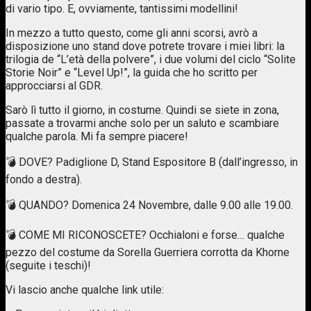
di vario tipo. E, ovviamente, tantissimi modellini!
In mezzo a tutto questo, come gli anni scorsi, avrò a
disposizione uno stand dove potrete trovare i miei libri: la
trilogia de “L’età della polvere”, i due volumi del ciclo “Solite
Storie Noir” e “Level Up!”, la guida che ho scritto per
approcciarsi al GDR.
Sarò lì tutto il giorno, in costume. Quindi se siete in zona,
passate a trovarmi anche solo per un saluto e scambiare
qualche parola. Mi fa sempre piacere!
💣 DOVE? Padiglione D, Stand Espositore B (dall’ingresso, in
fondo a destra).
💣 QUANDO? Domenica 24 Novembre, dalle 9.00 alle 19.00.
💣 COME MI RICONOSCETE? Occhialoni e forse… qualche
pezzo del costume da Sorella Guerriera corrotta da Khorne
(seguite i teschi)!
Vi lascio anche qualche link utile: