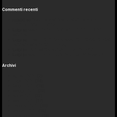
Commenti recenti
rizla90
su
OGGI HA ANCORA SENSO PARLARE DI
POST-APOCALITTICO?
Luigi
su
MARTEDÌ DELLO XENO – BLOB, FLUIDO
MORTALE
Luigi
su
FUMETTO: STORIA, ANALISI E SUGGESTIONI
(ACCADEMIA DI SCRITTURA)
Luigi
su
FARE MUSICA CON I FLOPPY DRIVE
Luigi
su
MARTEDÌ DELLO XENO – GLI XENOMORFI
Archivi
Agosto 2026
(2)
Luglio 2026
(14)
Giugno 2026
(18)
Maggio 2026
(20)
Aprile 2026
(22)
Marzo 2026
(17)
Febbraio 2026
(19)
Gennaio 2026
(16)
Dicembre 2025
(18)