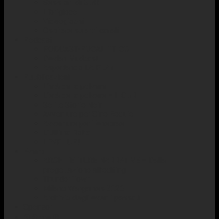
Sessioni di GDR
Librigioco
Videogiochi
Ospitate su altri canali
Podcast
PODCAST-POCALITTICO
Devlan Mudcast
Aspettando LA PLAY
Pubblicazioni
L’età della polvere
L’età della polvere – Il GDR
Solite Storie Noir
Avventure per Sine Requie
Avventure per Tenebrae
L’Ultima Rotta
LEVEL UP!
Eventi
ARCHITETTURE NARRATIVE – Dalla
progettazione all’editing
Thunder Town
Milano Wargames 2026
Archivio degli eventi passati
Sponsor
☢️ Store ☢️