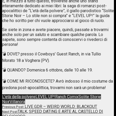
E, in mezzo a tutto questo, troverete anche uno stand
interamente dedicato ai miei libri: la saga di romanzi post-
apocalittici de “L’età della polvere”, il giallo parodistico “Solite
Storie Noir – Lo stile non si compra” e “LEVEL UP!” la guida
che ho scritto per chi vuole approcciarsi al gioco di ruolo.
Se siete in zona e avete piacere, quindi, passate a trovarmi
anche solo per un saluto e scambiare qualche parola. Lo
sapete, sono sempre contenta di conoscervi o rivederci di
persona!
💣 DOVE? presso il Cowboys’ Guest Ranch, in via Tullio
Morato 18 a Voghera (PV).
💣 QUANDO? Domenica 6 ottobre, dalle 10 alle 19.
💣 COME MI RICONOSCETE? Avrò indosso il mio costume da
predona post-apocalittica, trovarmi non sarà un problema!
L'età della polvere
LEVEL UP!
Ranch Comix
Solite Storie
Noir
Villanora
Post
LIVE GDR – WEIRD WORLD: BLACKOUT
Previous Post
Previous
TALK, SPEED DATING E ARTE AL CASTELLO DI
Next Post
navigation