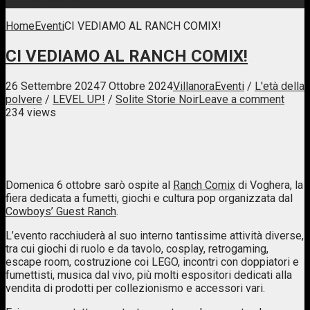
Home
Eventi
CI VEDIAMO AL RANCH COMIX!
CI VEDIAMO AL RANCH COMIX!
26 Settembre 2024
7 Ottobre 2024
Villanora
Eventi
/
L'età della
polvere
/
LEVEL UP!
/
Solite Storie Noir
Leave a comment
234 views
Domenica 6 ottobre sarò ospite al
Ranch Comix
di Voghera, la
fiera dedicata a fumetti, giochi e cultura pop organizzata dal
Cowboys’ Guest Ranch
.
L’evento racchiuderà al suo interno tantissime attività diverse,
tra cui giochi di ruolo e da tavolo, cosplay, retrogaming,
escape room, costruzione coi LEGO, incontri con doppiatori e
fumettisti, musica dal vivo, più molti espositori dedicati alla
vendita di prodotti per collezionismo e accessori vari.