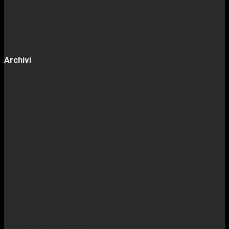
MORTALE
Luigi
su
FUMETTO: STORIA, ANALISI E SUGGESTIONI
(ACCADEMIA DI SCRITTURA)
Luigi
su
FARE MUSICA CON I FLOPPY DRIVE
Luigi
su
MARTEDÌ DELLO XENO – GLI XENOMORFI
Archivi
Agosto 2026
(2)
Luglio 2026
(14)
Giugno 2026
(18)
Maggio 2026
(20)
Aprile 2026
(22)
Marzo 2026
(17)
Febbraio 2026
(19)
Gennaio 2026
(16)
Dicembre 2025
(18)
Novembre 2025
(20)
Ottobre 2025
(20)
Settembre 2025
(22)
Agosto 2025
(22)
Luglio 2025
(20)
Giugno 2025
(20)
Maggio 2025
(23)