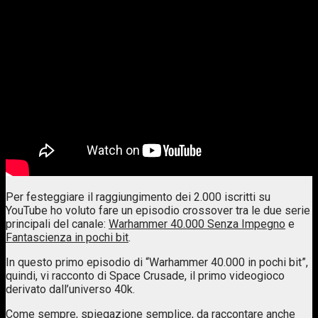
Per festeggiare il raggiungimento dei 2.000 iscritti su
YouTube ho voluto fare un episodio crossover tra le due serie
principali del canale:
Warhammer 40.000 Senza Impegno
e
Fantascienza in pochi bit
.
In questo primo episodio di “Warhammer 40.000 in pochi bit”,
quindi, vi racconto di Space Crusade, il primo videogioco
derivato dall’universo 40k.
Come sempre, spiegazione semplice, da raccontare anche