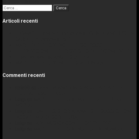
© 2026 Villanora
Ricerca
per:
Articoli recenti
TUOMAS PIRINEN ci introduce a JOHN BLANCHE’S EN
GARDE [En-terviews Ep. 01]
MARTEDÌ DELLO XENO – I PESCEROCCHI
LE PREVISIONI DE “IL RISVEGLIO DEL DORMIENTE”
I miei pensieri su ANGELS OF DEATH
MARTEDÌ DELLO XENO – I SEATURNIANI
Commenti recenti
rizla90
su
OGGI HA ANCORA SENSO PARLARE DI
POST-APOCALITTICO?
Luigi
su
MARTEDÌ DELLO XENO – BLOB, FLUIDO
MORTALE
Luigi
su
FUMETTO: STORIA, ANALISI E SUGGESTIONI
(ACCADEMIA DI SCRITTURA)
Luigi
su
FARE MUSICA CON I FLOPPY DRIVE
Luigi
su
MARTEDÌ DELLO XENO – GLI XENOMORFI