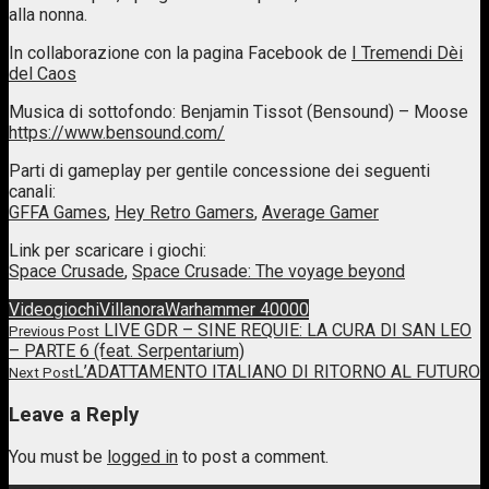
alla nonna.
In collaborazione con la pagina Facebook de
I Tremendi Dèi
del Caos
Musica di sottofondo: Benjamin Tissot (Bensound) – Moose
https://www.bensound.com/
Parti di gameplay per gentile concessione dei seguenti
canali:
GFFA Games
,
Hey Retro Gamers
,
Average Gamer
Link per scaricare i giochi:
Space Crusade
,
Space Crusade: The voyage beyond
Videogiochi
Villanora
Warhammer 40000
Post
LIVE GDR – SINE REQUIE: LA CURA DI SAN LEO
Previous Post
– PARTE 6 (feat. Serpentarium)
navigation
Previous
L’ADATTAMENTO ITALIANO DI RITORNO AL FUTURO
Next Post
post
Next
link
Post
Leave a Reply
link
You must be
logged in
to post a comment.