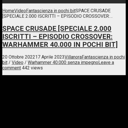
Home
Video
Fantascienza in pochi bit
SPACE CRUSADE
[SPECIALE 2.000 ISCRITTI – EPISODIO CROSSOVER:…
SPACE CRUSADE [SPECIALE 2.000
ISCRITTI – EPISODIO CROSSOVER:
WARHAMMER 40.000 IN POCHI BIT]
20 Ottobre 2022
17 Aprile 2023
Villanora
Fantascienza in pochi
bit
/
Video
/
Warhammer 40.000 senza impegno
Leave a
comment
442 views