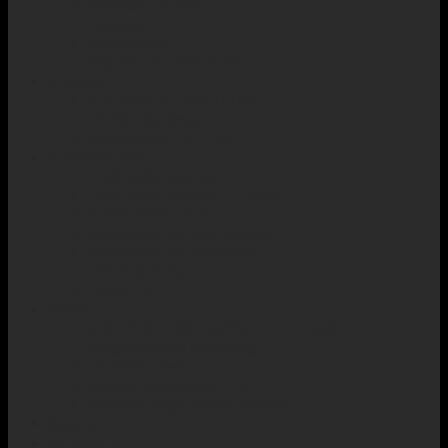
Sessioni di GDR
Librigioco
Videogiochi
Ospitate su altri canali
Podcast
PODCAST-POCALITTICO
Devlan Mudcast
Aspettando LA PLAY
Pubblicazioni
L’età della polvere
L’età della polvere – Il GDR
Solite Storie Noir
Avventure per Sine Requie
Avventure per Tenebrae
L’Ultima Rotta
LEVEL UP!
Eventi
ARCHITETTURE NARRATIVE – Dalla
progettazione all’editing
Thunder Town
Milano Wargames 2026
Archivio degli eventi passati
Sponsor
☢️ Store ☢️