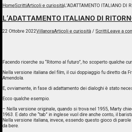
Home
Scritti
Articoli e curiosità
L’ADATTAMENTO ITALIANO DI 
L’ADATTAMENTO ITALIANO DI RITORN
22 Ottobre 2022
Villanora
Articoli e curiosità
/
Scritti
Leave a co
Facendo ricerche su “Ritorno al futuro”, ho scoperto qualche cu
Nella versione italiana del film, il cui doppiaggio fu diretto d
Amendola.
E, ovviamente, in fase di adattamento dei dialoghi è stato nece
Ecco qualche esempio.
– Nella versione originale, quando si trova nel 1955, Marty ch
1963. E dato che “tab” in inglese vuol dire anche conto, il bari
Nella versione italiana, invece, essendo questo gioco di parole 
da bere.