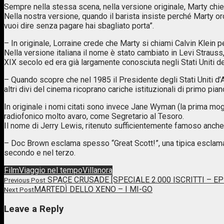
Sempre nella stessa scena, nella versione originale, Marty chie
Nella nostra versione, quando il barista insiste perché Marty or
vuoi dire senza pagare hai sbagliato porta”.
– In originale, Lorraine crede che Marty si chiami Calvin Klein p
Nella versione italiana il nome è stato cambiato in Levi Straus
XIX secolo ed era già largamente conosciuta negli Stati Uniti d
– Quando scopre che nel 1985 il Presidente degli Stati Uniti d
altri divi del cinema ricoprano cariche istituzionali di primo 
In originale i nomi citati sono invece Jane Wyman (la prima mog
radiofonico molto avaro, come Segretario al Tesoro.
Il nome di Jerry Lewis, ritenuto sufficientemente famoso anche
– Doc Brown esclama spesso “Great Scott!”, una tipica esclamazi
secondo e nel terzo.
Film
Viaggio nel tempo
Villanora
Post
SPACE CRUSADE [SPECIALE 2.000 ISCRITTI – 
Previous Post
Previous
MARTEDÌ DELLO XENO – I MI-GO
Next Post
navigation
post
Next
link
Post
Leave a Reply
link