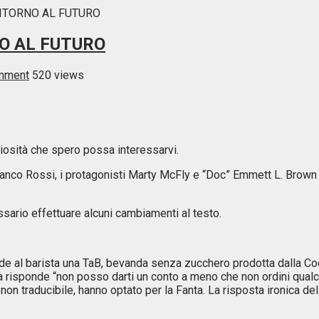
RITORNO AL FUTURO
O AL FUTURO
mment
520 views
riosità che spero possa interessarvi.
a Franco Rossi, i protagonisti Marty McFly e “Doc” Emmett L. Brow
ssario effettuare alcuni cambiamenti al testo.
iede al barista una TaB, bevanda senza zucchero prodotta dalla 
sta risponde “non posso darti un conto a meno che non ordini qualc
non traducibile, hanno optato per la Fanta. La risposta ironica de