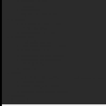
Sessioni di GDR
Librigioco
Videogiochi
Ospitate su altri canali
Podcast
PODCAST-POCALITTICO
Devlan Mudcast
Aspettando LA PLAY
Pubblicazioni
L’età della polvere
L’età della polvere – Il GDR
Solite Storie Noir
Avventure per Sine Requie
Avventure per Tenebrae
L’Ultima Rotta
LEVEL UP!
Eventi
ARCHITETTURE NARRATIVE – Dalla progettazione al
Thunder Town
Milano Wargames 2026
Archivio degli eventi passati
Sponsor
☢️ Store ☢️