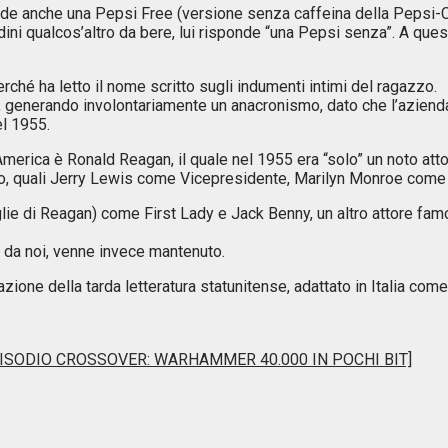
de anche una Pepsi Free (versione senza caffeina della Pepsi-Col
dini qualcos’altro da bere, lui risponde “una Pepsi senza”. A ques
erché ha letto il nome scritto sugli indumenti intimi del ragazzo.
s, generando involontariamente un anacronismo, dato che l’azienda
el 1955.
’America è Ronald Reagan, il quale nel 1955 era “solo” un noto a
piano, quali Jerry Lewis come Vicepresidente, Marilyn Monroe com
lie di Reagan) come First Lady e Jack Benny, un altro attore famo
 da noi, venne invece mantenuto.
one della tarda letteratura statunitense, adattato in Italia come
EPISODIO CROSSOVER: WARHAMMER 40.000 IN POCHI BIT]