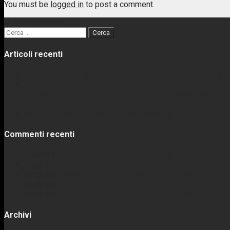
You must be
logged in
to post a comment.
© 2026 Villanora
Ricerca
per:
Articoli recenti
TUOMAS PIRINEN ci introduce a JOHN BLANCHE’S EN GA
MARTEDÌ DELLO XENO – I PESCEROCCHI
LE PREVISIONI DE “IL RISVEGLIO DEL DORMIENTE”
I miei pensieri su ANGELS OF DEATH
MARTEDÌ DELLO XENO – I SEATURNIANI
Commenti recenti
rizla90
su
OGGI HA ANCORA SENSO PARLARE DI POST-
Luigi
su
MARTEDÌ DELLO XENO – BLOB, FLUIDO MORTA
Luigi
su
FUMETTO: STORIA, ANALISI E SUGGESTIONI (
Luigi
su
FARE MUSICA CON I FLOPPY DRIVE
Luigi
su
MARTEDÌ DELLO XENO – GLI XENOMORFI
Archivi