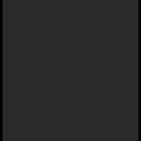
Sessioni di GDR
Librigioco
Videogiochi
Ospitate su altri canali
Podcast
PODCAST-POCALITTICO
Devlan Mudcast
Aspettando LA PLAY
Pubblicazioni
L’età della polvere
L’età della polvere – Il GDR
Solite Storie Noir
Avventure per Sine Requie
Avventure per Tenebrae
L’Ultima Rotta
LEVEL UP!
Eventi
ARCHITETTURE NARRATIVE – Dalla
progettazione all’editing
Thunder Town
Milano Wargames 2026
Archivio degli eventi passati
Sponsor
☢️ Store ☢️