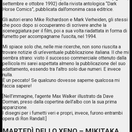
settembre e ottobre 1992) della rivista antologica “Dark
Horse Comics”, pubblicata dall’omonima casa editrice.
Gli autori erano Mike Richardson e Mark Verheiden, gli stessi
che poco dopo si occuperanno di scrivere anche la
sceneggiatura per il film, poi a sua volta riadattata in forma di
fumetto per accompagnarne l’uscita, nel 1994.
Mi spiace solo che, nelle mie ricerche, non sono riuscita a
trovare notizie di un’eventuale pubblicazione italiana. Il che mi
sembra strano: visto il successo commerciale ottenuto dalla
pellicola mi sarei aspettata almeno la pubblicazione del suo
adattamento, essendo tra l’altro solo due numeri. E invece
nulla.
È un peccato! Se qualcuno dovesse saperne qualcosa mi
faccia sapere!
[Nell’immagine, l’agente Max Walker illustrato da Dave
Dorman, preso dalla copertina dell’albo con la sua prima
apparizione.
I disegni per i fumetti veri e propri, invece, furono entrambi
opera di Ron Randall.]
MARTEDÌ DELLO XENO – MIKITAKA