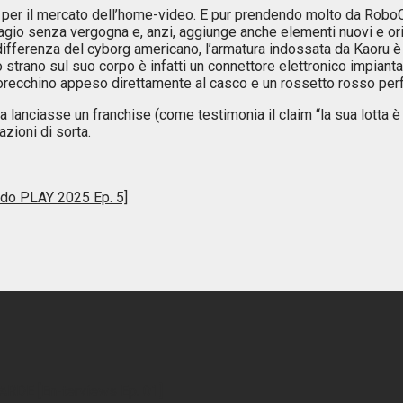
er il mercato dell’home-video. E pur prendendo molto da RoboCop
agio senza vergogna e, anzi, aggiunge anche elementi nuovi e ori
 a differenza del cyborg americano, l’armatura indossata da Kaoru 
trano sul suo corpo è infatti un connettore elettronico impiant
un orecchino appeso direttamente al casco e un rossetto rosso per
lanciasse un franchise (come testimonia il claim “la sua lotta è a
zioni di sorta.
ando PLAY 2025 Ep. 5]
RDE [En-terviews Ep. 01]