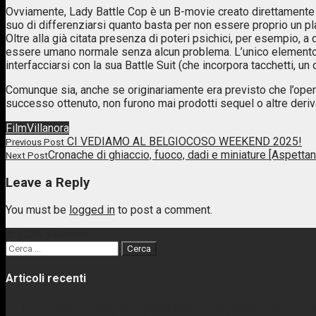
Ovviamente, Lady Battle Cop è un B-movie creato direttamente p
suo di differenziarsi quanto basta per non essere proprio un pl
Oltre alla già citata presenza di poteri psichici, per esempio,
essere umano normale senza alcun problema. L’unico elemento s
interfacciarsi con la sua Battle Suit (che incorpora tacchetti, 
Comunque sia, anche se originariamente era previsto che l’opera 
successo ottenuto, non furono mai prodotti sequel o altre deriva
Film
Villanora
Post
CI VEDIAMO AL BELGIOCOSO WEEKEND 2025!
Previous Post
Previous
Cronache di ghiaccio, fuoco, dadi e miniature [Aspett
Next Post
navigation
post
Next
link
Post
Leave a Reply
link
You must be
logged in
to post a comment.
© 2026 Villanora
Ricerca
per:
Articoli recenti
TUOMAS PIRINEN ci introduce a JOHN BLANCHE’S EN GA