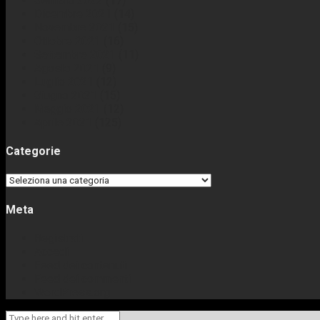
Gennaio 2022
(17)
Dicembre 2021
(14)
Novembre 2021
(15)
Ottobre 2021
(16)
Settembre 2021
(11)
Agosto 2021
(9)
Luglio 2021
(12)
Giugno 2021
(15)
Maggio 2021
(12)
Aprile 2021
(125)
Categorie
Categorie
Meta
Registrati
Accedi
Feed dei contenuti
Feed dei commenti
WordPress.org