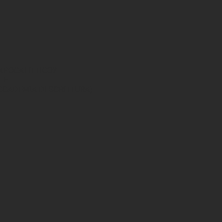
APOCALITTICO?
LE
ACCADEMIA DI SCRITTURA)