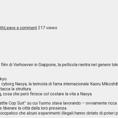
tti
Leave a comment
217 views
 film di Verhoeven in Giappone, la pellicola rientra nel genere to
okyo.
ato cyborg Naoya, la tennista di fama internazionale Kaoru Mikosh
acca la struttura.
, cosa che però finisce col costare la vita a Naoya.
tle Cop Suit” su cui l’uomo stava lavorando – ovviamente ricca d
iberare la città dalla loro presenza.
opatico che alcuni esperimenti illegali hanno dotato di poteri ps