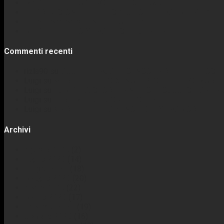
MARTEDÌ DELLO XENO – I PESCEROCCHI
LE PREVISIONI DE “IL RISVEGLIO DEL DORMIENTE”
I miei pensieri su ANGELS OF DEATH
MARTEDÌ DELLO XENO – I SEATURNIANI
Commenti recenti
rizla90
su
OGGI HA ANCORA SENSO PARLARE DI POST-
Luigi
su
MARTEDÌ DELLO XENO – BLOB, FLUIDO MORTA
Luigi
su
FUMETTO: STORIA, ANALISI E SUGGESTIONI (
Luigi
su
FARE MUSICA CON I FLOPPY DRIVE
Luigi
su
MARTEDÌ DELLO XENO – GLI XENOMORFI
Archivi
Agosto 2026
(2)
Luglio 2026
(14)
Giugno 2026
(18)
Maggio 2026
(20)
Aprile 2026
(22)
Marzo 2026
(17)
Febbraio 2026
(19)
Gennaio 2026
(16)