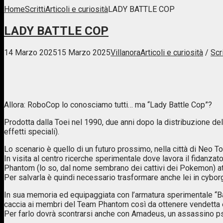
Home
Scritti
Articoli e curiosità
LADY BATTLE COP
LADY BATTLE COP
14 Marzo 2025
15 Marzo 2025
Villanora
Articoli e curiosità
/
Scri
Allora: RoboCop lo conosciamo tutti… ma “Lady Battle Cop”?
Prodotta dalla Toei nel 1990, due anni dopo la distribuzione del
effetti speciali).
Lo scenario è quello di un futuro prossimo, nella città di Neo T
In visita al centro ricerche sperimentale dove lavora il fidanz
Phantom (lo so, dal nome sembrano dei cattivi dei Pokemon) att
Per salvarla è quindi necessario trasformare anche lei in cyborg
In sua memoria ed equipaggiata con l’armatura sperimentale “Bat
caccia ai membri del Team Phantom così da ottenere vendetta e l
Per farlo dovrà scontrarsi anche con Amadeus, un assassino psic