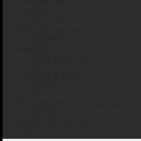
Sessioni di GDR
Librigioco
Videogiochi
Ospitate su altri canali
Podcast
PODCAST-POCALITTICO
Devlan Mudcast
Aspettando LA PLAY
Pubblicazioni
L’età della polvere
L’età della polvere – Il GDR
Solite Storie Noir
Avventure per Sine Requie
Avventure per Tenebrae
L’Ultima Rotta
LEVEL UP!
Eventi
ARCHITETTURE NARRATIVE – Dalla progettazione al
Thunder Town
Milano Wargames 2026
Archivio degli eventi passati
Sponsor
☢️ Store ☢️