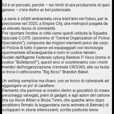
Ed è un peccato, perché – nei limiti di una produzione di quel
genere – c’era dietro un bel potenziale.
La serie è infatti ambientata circa trent’anni nel futuro, per la
precisione nel 2020, a Empire City, una metropoli piagata da
un elevato tasso di criminalità.
Per riportare l’ordine in città viene quindi istituita la Squadra
Speciale C.O.P.S. (acronimo di “Central Organization of Police
Specialists”), composta dai migliori elementi presi dai corpi
di Polizia di tutto il paese ed equipaggiati con tecnologia
sperimentale all’avanguardia e nomi in codice tamarri.
Guidati dall’Agente Federale cyborg Baldwin P. Vess (nome in
codice “Bulletproof”), questi eroi si scontreranno con i molti
membri dell’organizzazione criminale CROOKS, alla cui testa
si trova il cattivissimo “Big Boss” Brandon Babel.
Un setting semplice ma chiaro, con un tocco di cyberpunk ad
aggiungere un po’ di carattere.
Elemento che permise ai creativi dietro ai giocattoli di creare
personaggi variegati, pieni di gadget, e agli autori del cartone
(tra cui Kevin Altieri e Bruce Timm, che qualche anno dopo
avrebbero firmato la leggendaria serie animata di Batman) di
svilupparli in storie interessanti, scritte piuttosto bene.