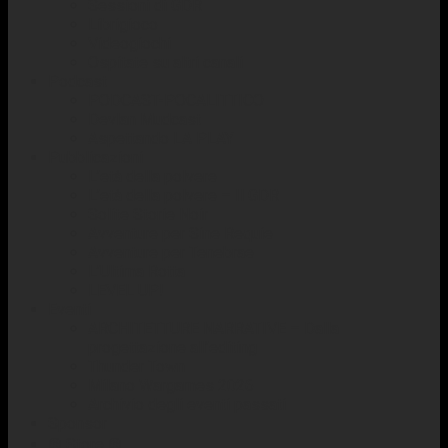
Sessioni di GDR
Librigioco
Videogiochi
Ospitate su altri canali
Podcast
PODCAST-POCALITTICO
Devlan Mudcast
Aspettando LA PLAY
Pubblicazioni
L’età della polvere
L’età della polvere – Il GDR
Solite Storie Noir
Avventure per Sine Requie
Avventure per Tenebrae
L’Ultima Rotta
LEVEL UP!
Eventi
ARCHITETTURE NARRATIVE – Dalla
progettazione all’editing
Thunder Town
Milano Wargames 2026
Archivio degli eventi passati
Sponsor
☢️ Store ☢️