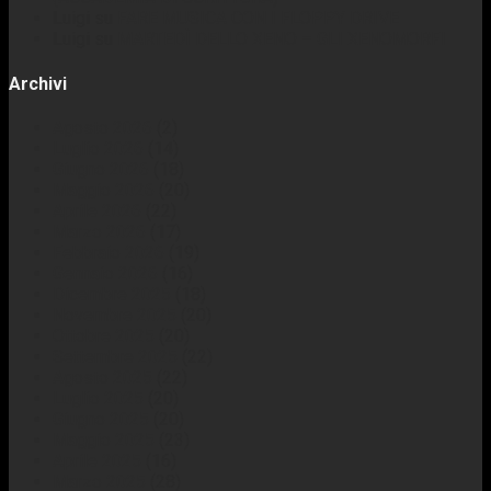
Luigi
su
FARE MUSICA CON I FLOPPY DRIVE
Luigi
su
MARTEDÌ DELLO XENO – GLI XENOMORFI
Archivi
Agosto 2026
(2)
Luglio 2026
(14)
Giugno 2026
(18)
Maggio 2026
(20)
Aprile 2026
(22)
Marzo 2026
(17)
Febbraio 2026
(19)
Gennaio 2026
(16)
Dicembre 2025
(18)
Novembre 2025
(20)
Ottobre 2025
(20)
Settembre 2025
(22)
Agosto 2025
(22)
Luglio 2025
(20)
Giugno 2025
(20)
Maggio 2025
(23)
Aprile 2025
(16)
Marzo 2025
(28)