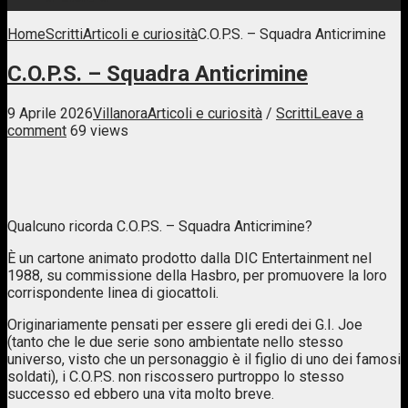
Home
Scritti
Articoli e curiosità
C.O.P.S. – Squadra Anticrimine
C.O.P.S. – Squadra Anticrimine
9 Aprile 2026
Villanora
Articoli e curiosità
/
Scritti
Leave a
comment
69 views
Qualcuno ricorda C.O.P.S. – Squadra Anticrimine?
È un cartone animato prodotto dalla DIC Entertainment nel
1988, su commissione della Hasbro, per promuovere la loro
corrispondente linea di giocattoli.
Originariamente pensati per essere gli eredi dei G.I. Joe
(tanto che le due serie sono ambientate nello stesso
universo, visto che un personaggio è il figlio di uno dei famosi
soldati), i C.O.P.S. non riscossero purtroppo lo stesso
successo ed ebbero una vita molto breve.