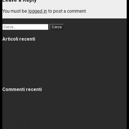
link
You must be
logged in
to post a comment.
© 2026 Villanora
Ricerca
per:
Articoli recenti
TUOMAS PIRINEN ci introduce a JOHN BLANCHE’S EN
GARDE [En-terviews Ep. 01]
MARTEDÌ DELLO XENO – I PESCEROCCHI
LE PREVISIONI DE “IL RISVEGLIO DEL DORMIENTE”
I miei pensieri su ANGELS OF DEATH
MARTEDÌ DELLO XENO – I SEATURNIANI
Commenti recenti
rizla90
su
OGGI HA ANCORA SENSO PARLARE DI
POST-APOCALITTICO?
Luigi
su
MARTEDÌ DELLO XENO – BLOB, FLUIDO
MORTALE
Luigi
su
FUMETTO: STORIA, ANALISI E SUGGESTIONI
(ACCADEMIA DI SCRITTURA)