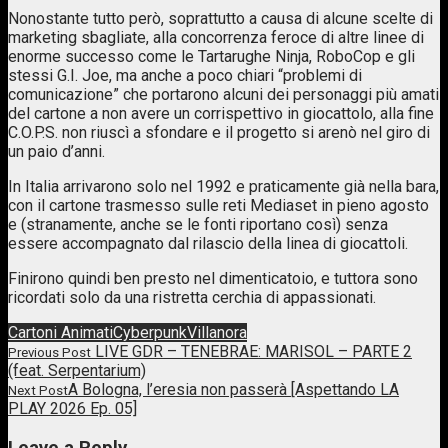
Nonostante tutto però, soprattutto a causa di alcune scelte di
marketing sbagliate, alla concorrenza feroce di altre linee di
enorme successo come le Tartarughe Ninja, RoboCop e gli
stessi G.I. Joe, ma anche a poco chiari “problemi di
comunicazione” che portarono alcuni dei personaggi più amati
del cartone a non avere un corrispettivo in giocattolo, alla fine
C.O.P.S. non riuscì a sfondare e il progetto si arenò nel giro di
un paio d’anni.
In Italia arrivarono solo nel 1992 e praticamente già nella bara,
con il cartone trasmesso sulle reti Mediaset in pieno agosto
e (stranamente, anche se le fonti riportano così) senza
essere accompagnato dal rilascio della linea di giocattoli.
Finirono quindi ben presto nel dimenticatoio, e tuttora sono
ricordati solo da una ristretta cerchia di appassionati.
Cartoni Animati
Cyberpunk
Villanora
Post
LIVE GDR – TENEBRAE: MARISOL – PARTE 2
Previous Post
(feat. Serpentarium)
navigation
Previous
A Bologna, l’eresia non passerà [Aspettando LA
Next Post
post
PLAY 2026 Ep. 05]
link
Next
Post
Leave a Reply